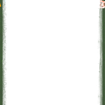
Επιμέλεια - Ενημέρωση ιστοσελίδας: Αρβανιτοπούλου
Άννα (ΠΕ07), Ζάρας Απόστολος (ΠΕ02), Μασάλη Ζηνοβία