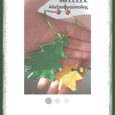
Η ξενάγηση στους χώρους του σχολείου έγινε αυτή
τη φορά με έναν πρωτότυπο τρόπο. Οι μαθητές
όλων των σχολείων, αφού χωρίστηκαν σε ομάδες,
είχαν την ευκαιρία να παρακολουθήσουν βιωματικά
εργαστήρια και να συμμετάσχουν σε ομαδική
συνδιδασκαλία στις αίθουσες του Ειδικού Σχολείου.
Παράλληλα οι εκπαιδευτικοί ενημερώθηκαν από το
ειδικό εκπαιδευτικό προσωπικό για τις
υποστηριστικές δομές και το πλαίσιο λειτουργίας